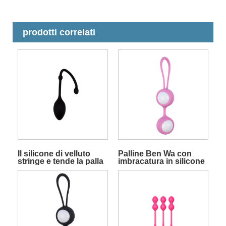
prodotti correlati
Il silicone di velluto
Palline Ben Wa con
stringe e tende la palla
imbracatura in silicone
Jiggle Ben Wa per
e palline rotolanti per
l'esercizio di Kegel
esercizi di Kegel rosa