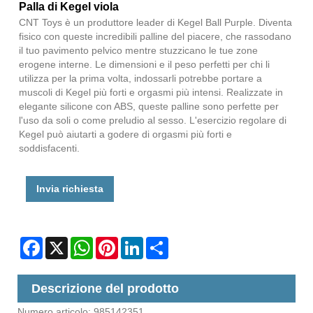
Palla di Kegel viola
CNT Toys è un produttore leader di Kegel Ball Purple. Diventa
fisico con queste incredibili palline del piacere, che rassodano
il tuo pavimento pelvico mentre stuzzicano le tue zone
erogene interne. Le dimensioni e il peso perfetti per chi li
utilizza per la prima volta, indossarli potrebbe portare a
muscoli di Kegel più forti e orgasmi più intensi. Realizzate in
elegante silicone con ABS, queste palline sono perfette per
l'uso da soli o come preludio al sesso. L'esercizio regolare di
Kegel può aiutarti a godere di orgasmi più forti e
soddisfacenti.
Invia richiesta
Facebook
X
WhatsApp
Pinterest
LinkedIn
Share
Descrizione del prodotto
Numero articolo: 985142351