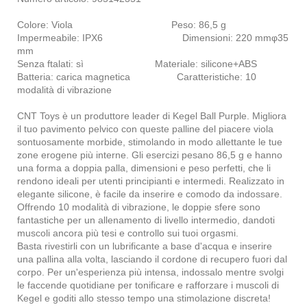
Colore: Viola Peso: 86,5 g
Impermeabile: IPX6 Dimensioni: 220 mmφ35
mm
Senza ftalati: sì Materiale: silicone+ABS
Batteria: carica magnetica Caratteristiche: 10
modalità di vibrazione
CNT Toys è un produttore leader di Kegel Ball Purple. Migliora
il tuo pavimento pelvico con queste palline del piacere viola
sontuosamente morbide, stimolando in modo allettante le tue
zone erogene più interne. Gli esercizi pesano 86,5 g e hanno
una forma a doppia palla, dimensioni e peso perfetti, che li
rendono ideali per utenti principianti e intermedi. Realizzato in
elegante silicone, è facile da inserire e comodo da indossare.
Offrendo 10 modalità di vibrazione, le doppie sfere sono
fantastiche per un allenamento di livello intermedio, dandoti
muscoli ancora più tesi e controllo sui tuoi orgasmi.
Basta rivestirli con un lubrificante a base d'acqua e inserire
una pallina alla volta, lasciando il cordone di recupero fuori dal
corpo. Per un'esperienza più intensa, indossalo mentre svolgi
le faccende quotidiane per tonificare e rafforzare i muscoli di
Kegel e goditi allo stesso tempo una stimolazione discreta!