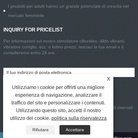
I prodotti per adulti hanno un grande potenziale di crescita nel
mercato femminile
INQUIRY FOR PRICELIST
Per informazioni sul nostro stimolatore clitorideo, dildo vibranti,
vibratore coniglio, ecc. o listino prezzi, lasciaci la tua email e ti
contatteremo entro 24 ore.
X
Utilizziamo i cookie per offrirti una migliore
esperienza di navigazione, analizzare il
traffico del sito e personalizzare i contenuti.
Copyright © 2021-2022 CHISA Group Limited Tutti i diritti riservati
Utilizzando questo sito, accetti il ​​nostro
Collegamenti
|
Sitemap
|
RSS
|
XML
|
utilizzo dei cookie.
politica sulla riservatezza
Privacy Policy
Rifiutare
Accettare