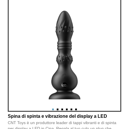
Spina di spinta e vibrazione del display a LED
CNT Toys è un produttore leader di tappi vibranti e di spinta
per display a LED in Cina. Regala al tuo culo un plug che