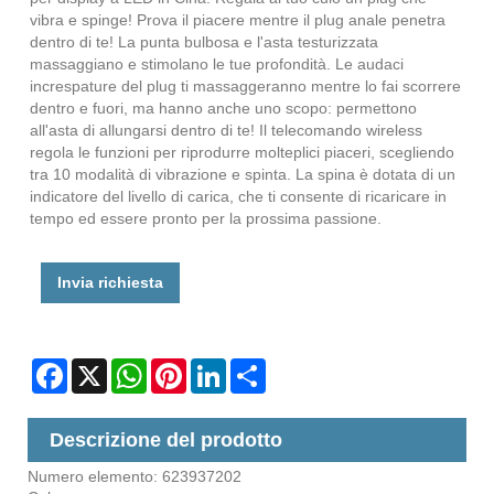
vibra e spinge! Prova il piacere mentre il plug anale penetra
dentro di te! La punta bulbosa e l'asta testurizzata
massaggiano e stimolano le tue profondità. Le audaci
increspature del plug ti massaggeranno mentre lo fai scorrere
dentro e fuori, ma hanno anche uno scopo: permettono
all'asta di allungarsi dentro di te! Il telecomando wireless
regola le funzioni per riprodurre molteplici piaceri, scegliendo
tra 10 modalità di vibrazione e spinta. La spina è dotata di un
indicatore del livello di carica, che ti consente di ricaricare in
tempo ed essere pronto per la prossima passione.
Invia richiesta
Facebook
X
WhatsApp
Pinterest
LinkedIn
Share
Descrizione del prodotto
Numero elemento: 623937202