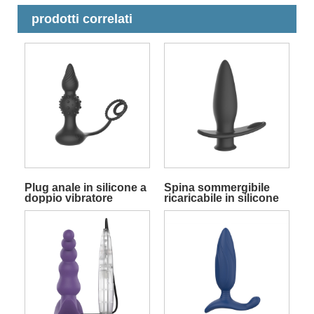
prodotti correlati
Plug anale in silicone a
Spina sommergibile
doppio vibratore
ricaricabile in silicone
remoto con anelli per il
con potenti vibrazioni
pene