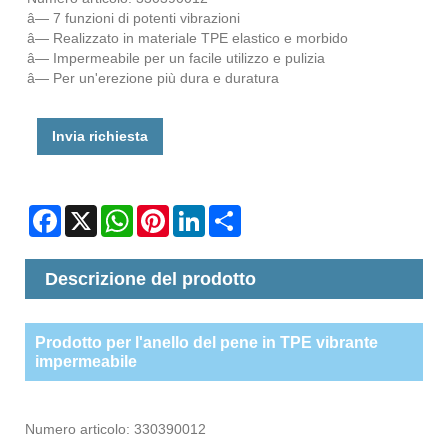
â— 7 funzioni di potenti vibrazioni
â— Realizzato in materiale TPE elastico e morbido
â— Impermeabile per un facile utilizzo e pulizia
â— Per un'erezione più dura e duratura
Invia richiesta
Facebook
X
WhatsApp
Pinterest
LinkedIn
Share
Descrizione del prodotto
Prodotto per l'anello del pene in TPE vibrante
impermeabile
Numero articolo: 330390012