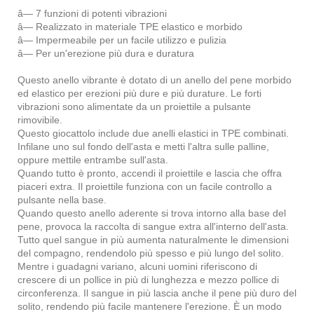
â— 7 funzioni di potenti vibrazioni
â— Realizzato in materiale TPE elastico e morbido
â— Impermeabile per un facile utilizzo e pulizia
â— Per un'erezione più dura e duratura
Questo anello vibrante è dotato di un anello del pene morbido
ed elastico per erezioni più dure e più durature. Le forti
vibrazioni sono alimentate da un proiettile a pulsante
rimovibile.
Questo giocattolo include due anelli elastici in TPE combinati.
Infilane uno sul fondo dell'asta e metti l'altra sulle palline,
oppure mettile entrambe sull'asta.
Quando tutto è pronto, accendi il proiettile e lascia che offra
piaceri extra. Il proiettile funziona con un facile controllo a
pulsante nella base.
Quando questo anello aderente si trova intorno alla base del
pene, provoca la raccolta di sangue extra all'interno dell'asta.
Tutto quel sangue in più aumenta naturalmente le dimensioni
del compagno, rendendolo più spesso e più lungo del solito.
Mentre i guadagni variano, alcuni uomini riferiscono di
crescere di un pollice in più di lunghezza e mezzo pollice di
circonferenza. Il sangue in più lascia anche il pene più duro del
solito, rendendo più facile mantenere l'erezione. È un modo