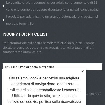
Le vendite di elettrodomestici per adulti sono aumentate di 11
volte e le donne potrebbero diventare le principali consumatrici
I prodotti per adulti hanno un grande potenziale di crescita nel
mercato femminile
INQUIRY FOR PRICELIST
Per informazioni sul nostro stimolatore clitorideo, dildo vibranti,
vibratore coniglio, ecc. o listino prezzi, lasciaci la tua email e ti
contatteremo entro 24 ore.
X
Utilizziamo i cookie per offrirti una migliore
esperienza di navigazione, analizzare il
traffico del sito e personalizzare i contenuti.
Copyright © 2021-2022 CHISA Group Limited Tutti i diritti riservati
Utilizzando questo sito, accetti il ​​nostro
Collegamenti
|
Sitemap
|
RSS
|
XML
|
utilizzo dei cookie.
politica sulla riservatezza
Privacy Policy