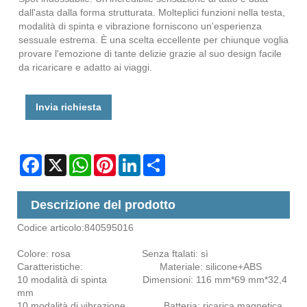
dall'asta dalla forma strutturata. Molteplici funzioni nella testa,
modalità di spinta e vibrazione forniscono un'esperienza
sessuale estrema. È una scelta eccellente per chiunque voglia
provare l'emozione di tante delizie grazie al suo design facile
da ricaricare e adatto ai viaggi.
Invia richiesta
Facebook
X
WhatsApp
Pinterest
LinkedIn
Share
Descrizione del prodotto
Codice articolo:840595016
Colore: rosa Senza ftalati: sì
Caratteristiche: Materiale: silicone+ABS
10 modalità di spinta Dimensioni: 116 mm*69 mm*32,4
mm
10 modalità di vibrazione Batteria: ricarica magnetica