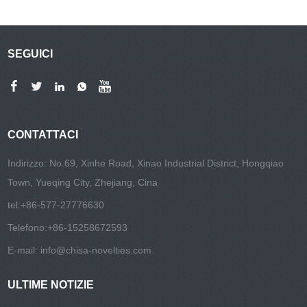
SEGUICI
CONTATTACI
Indirizzo: No.69, Xinhe Road, Xinao Industrial District, Hongqiao
Town, Yueqing City, Zhejiang, Cina
tel:
+86-577-27776630
Telefono:
+86-15258672593
E-mail:
info@chisa-novelties.com
ULTIME NOTIZIE