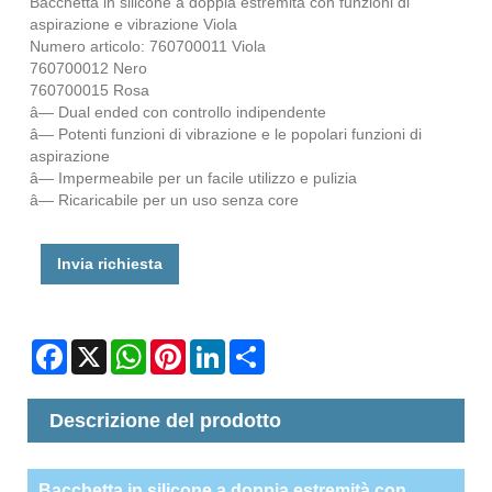
Bacchetta in silicone a doppia estremità con funzioni di
aspirazione e vibrazione Viola
Numero articolo: 760700011 Viola
760700012 Nero
760700015 Rosa
â— Dual ended con controllo indipendente
â— Potenti funzioni di vibrazione e le popolari funzioni di
aspirazione
â— Impermeabile per un facile utilizzo e pulizia
â— Ricaricabile per un uso senza core
Invia richiesta
Facebook
X
WhatsApp
Pinterest
LinkedIn
Share
Descrizione del prodotto
Bacchetta in silicone a doppia estremità con