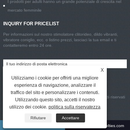
I prodotti per adulti hanno un grande potenziale di crescita nel
mercato femminile
INQUIRY FOR PRICELIST
Per informazioni sul nostro stimolatore clitorideo, dildo vibranti,
vibratore coniglio, ecc. o listino prezzi, lasciaci la tua email e ti
contatteremo entro 24 ore.
X
Utilizziamo i cookie per offrirti una migliore
esperienza di navigazione, analizzare il
traffico del sito e personalizzare i contenuti.
Copyright © 2021-2022 CHISA Group Limited Tutti i diritti riservati
Utilizzando questo sito, accetti il ​​nostro
Collegamenti
|
Sitemap
|
RSS
|
XML
|
utilizzo dei cookie.
politica sulla riservatezza
Privacy Policy
Rifiutare
Accettare
+86-577-27776630
info@chisa-novelties.com