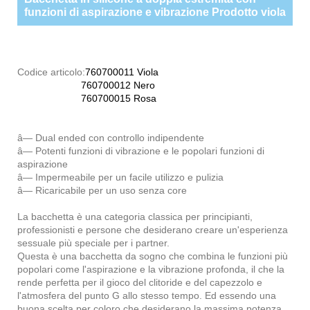
funzioni di aspirazione e vibrazione Prodotto viola
Codice articolo:
760700011 Viola
760700012 Nero
760700015 Rosa
â— Dual ended con controllo indipendente
â— Potenti funzioni di vibrazione e le popolari funzioni di
aspirazione
â— Impermeabile per un facile utilizzo e pulizia
â— Ricaricabile per un uso senza core
La bacchetta è una categoria classica per principianti,
professionisti e persone che desiderano creare un'esperienza
sessuale più speciale per i partner.
Questa è una bacchetta da sogno che combina le funzioni più
popolari come l'aspirazione e la vibrazione profonda, il che la
rende perfetta per il gioco del clitoride e del capezzolo e
l'atmosfera del punto G allo stesso tempo. Ed essendo una
buona scelta per coloro che desiderano la massima potenza,