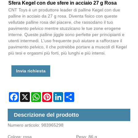
Sfera Kegel con due sfere in acciaio 27 g Rosa
CNT Toys è un produttore leader di palline Kegel con due
palline in acciaio da 27 g rosa. Diventa fisico con queste
vellutate palline rosa del piacere, che rassodano il tuo
pavimento pelvico mentre stuzzicano le tue zone erogene
interne. Queste palline jiggle sono perfette per principianti e
utenti intermedi. L'uso frequente può aiutare a rafforzare il
pavimento pelvico, il che potrebbe portare a muscoli di Kegel
più tesi e orgasmi più forti, più lunghi e più intensi.
Invia richiesta
Facebook
X
WhatsApp
Pinterest
LinkedIn
Share
Descrizione del prodotto
Numero articolo: 983965298
Colore: rosa Peso: 86 g