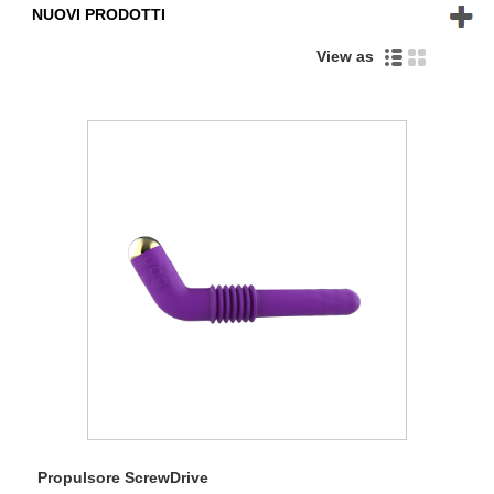
NUOVI PRODOTTI
View as
Propulsore ScrewDrive