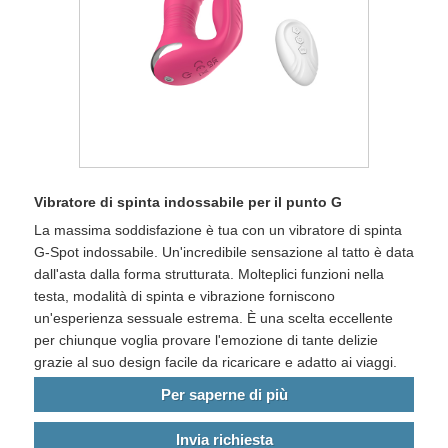
Vibratore di spinta indossabile per il punto G
La massima soddisfazione è tua con un vibratore di spinta
G-Spot indossabile. Un'incredibile sensazione al tatto è data
dall'asta dalla forma strutturata. Molteplici funzioni nella
testa, modalità di spinta e vibrazione forniscono
un'esperienza sessuale estrema. È una scelta eccellente
per chiunque voglia provare l'emozione di tante delizie
grazie al suo design facile da ricaricare e adatto ai viaggi.
Per saperne di più
Invia richiesta