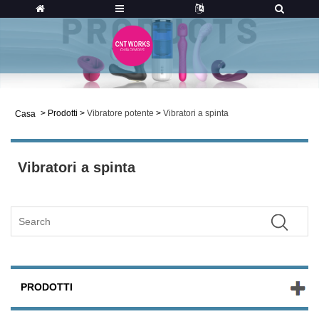
>
Prodotti
>
Vibratore potente
>
Vibratori a spinta
Casa
Vibratori a spinta
PRODOTTI