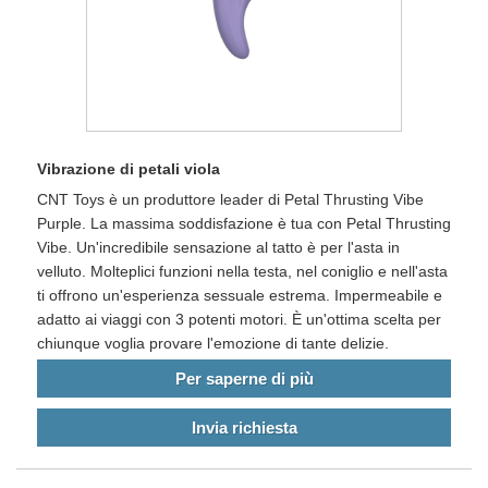
Vibrazione di petali viola
CNT Toys è un produttore leader di Petal Thrusting Vibe
Purple. La massima soddisfazione è tua con Petal Thrusting
Vibe. Un'incredibile sensazione al tatto è per l'asta in
velluto. Molteplici funzioni nella testa, nel coniglio e nell'asta
ti offrono un'esperienza sessuale estrema. Impermeabile e
adatto ai viaggi con 3 potenti motori. È un'ottima scelta per
chiunque voglia provare l'emozione di tante delizie.
Per saperne di più
Invia richiesta